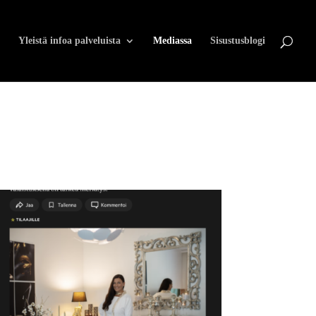
Yleistä infoa palveluista
Mediassa
Sisustusblogi