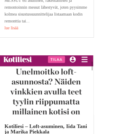
MESSUT eli asumisen, rakentamisen ja
remontoinnin messut lähestyvät, joten pyysimme
kolmea sisustussuunnittelijaa listaamaan kodin
remonttia tai...
lue lisää
Kotiliesi – Loft-asuminen, Iida Tani
ja Marika Piekkala