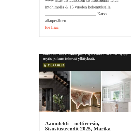
www.sisustusstudio.com sisustussuunnittelua
intohimolla & 15 vuoden kokemuksella
_________________________ Katso
alkuperäinen...
lue lisää
Aamulehti – nettiversio,
Sisustustrendit 2025, Marika