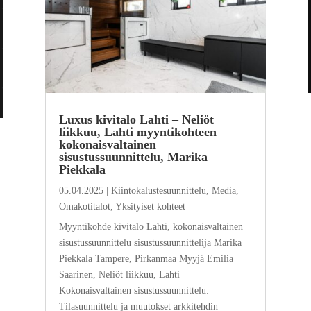
Luxus kivitalo Lahti – Neliöt
liikkuu, Lahti myyntikohteen
kokonaisvaltainen
sisustussuunnittelu, Marika
Piekkala
05.04.2025
|
Kiintokalustesuunnittelu
,
Media
,
Omakotitalot
,
Yksityiset kohteet
Myyntikohde kivitalo Lahti, kokonaisvaltainen
sisustussuunnittelu sisustussuunnittelija Marika
Piekkala Tampere, Pirkanmaa Myyjä Emilia
Saarinen, Neliöt liikkuu, Lahti
Kokonaisvaltainen sisustussuunnittelu:
Tilasuunnittelu ja muutokset arkkitehdin