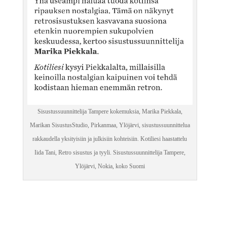
Sisustussuunnittelija Tampere kokemuksia, Marika Piekkala,
Marikan SisustusStudio, Pirkanmaa, Ylöjärvi, sisustussuunnittelua
rakkaudella yksityisiin ja julkisiin kohteisiin. Kotiliesi haastattelu
Iida Tani, Retro sisustus ja tyyli. Sisustussuunnittelija Tampere,
Ylöjärvi, Nokia, koko Suomi