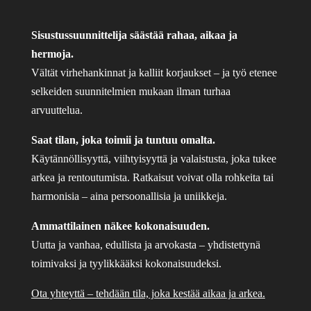
Sisustussuunnittelija säästää rahaa, aikaa ja
hermoja.
Vältät virhehankinnat ja kalliit korjaukset – ja työ etenee
selkeiden suunnitelmien mukaan ilman turhaa
arvuuttelua.
Saat tilan, joka toimii ja tuntuu omalta.
Käytännöllisyyttä, viihtyisyyttä ja valaistusta, joka tukee
arkea ja rentoutumista. Ratkaisut voivat olla rohkeita tai
harmonisia – aina persoonallisia ja uniikkeja.
Ammattilainen näkee kokonaisuuden.
Uutta ja vanhaa, edullista ja arvokasta – yhdistettynä
toimivaksi ja tyylikkääksi kokonaisuudeksi.
Ota yhteyttä – tehdään tila, joka kestää aikaa ja arkea.