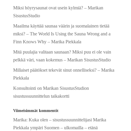
t
Miksi höyrysaunat ovat usein kylmiä? – Marikan
i
SisustusStudio
v
e
Maailma käyttää saunaa väärin ja suomalainen tietää
:
miksi? – The World Is Using the Sauna Wrong and a
Finn Knows Why – Marika Piekkala
Mitä puulajia valitaan saunaan? Miksi puu ei ole vain
pelkkä väri, vaan kokemus – Marikan SisustusStudio
Millaiset päätökset tekevät sinut onnelliseksi? – Marika
Piekkala
Konsultointi on Marikan SisustusStudion
sisustussuunnittelun taikakortti
Viimeisimmät kommentit
Marika
:
Kuka olen – sisustussuunnittelijasi Marika
Piekkala ympäri Suomen – ulkomailla – etänä