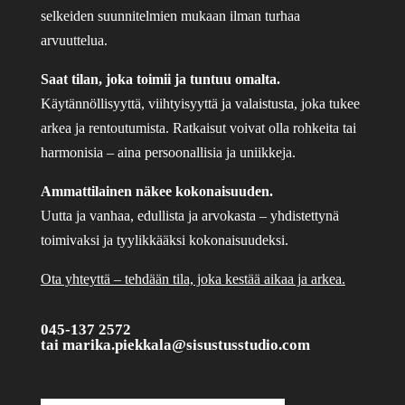
selkeiden suunnitelmien mukaan ilman turhaa
arvuuttelua.
Saat tilan, joka toimii ja tuntuu omalta.
Käytännöllisyyttä, viihtyisyyttä ja valaistusta, joka tukee
arkea ja rentoutumista. Ratkaisut voivat olla rohkeita tai
harmonisia – aina persoonallisia ja uniikkeja.
Ammattilainen näkee kokonaisuuden.
Uutta ja vanhaa, edullista ja arvokasta – yhdistettynä
toimivaksi ja tyylikkääksi kokonaisuudeksi.
Ota yhteyttä – tehdään tila, joka kestää aikaa ja arkea.
045-137 2572
tai
marika.piekkala@sisustusstudio.com