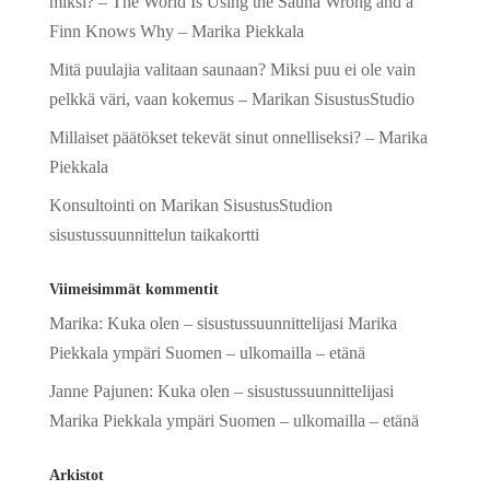
miksi? – The World Is Using the Sauna Wrong and a
Finn Knows Why – Marika Piekkala
Mitä puulajia valitaan saunaan? Miksi puu ei ole vain
pelkkä väri, vaan kokemus – Marikan SisustusStudio
Millaiset päätökset tekevät sinut onnelliseksi? – Marika
Piekkala
Konsultointi on Marikan SisustusStudion
sisustussuunnittelun taikakortti
Viimeisimmät kommentit
Marika
:
Kuka olen – sisustussuunnittelijasi Marika
Piekkala ympäri Suomen – ulkomailla – etänä
Janne Pajunen
:
Kuka olen – sisustussuunnittelijasi
Marika Piekkala ympäri Suomen – ulkomailla – etänä
Arkistot