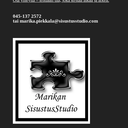
Ota yhteyttä – tehdään tila, joka kestää aikaa ja arkea.
045-137 2572
tai
marika.piekkala@sisustusstudio.com