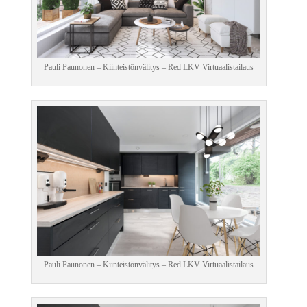
Pauli Paunonen – Kiinteistönvälitys – Red LKV​ Virtuaalistailaus
Pauli Paunonen – Kiinteistönvälitys – Red LKV​ Virtuaalistailaus