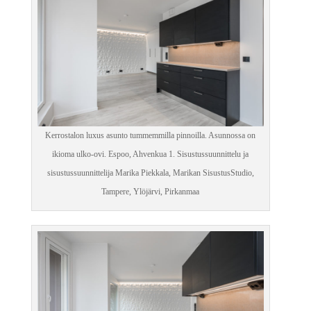
Kerrostalon luxus asunto tummemmilla pinnoilla. Asunnossa on
ikioma ulko-ovi. Espoo, Ahvenkua 1. Sisustussuunnittelu ja
sisustussuunnittelija Marika Piekkala, Marikan SisustusStudio,
Tampere, Ylöjärvi, Pirkanmaa