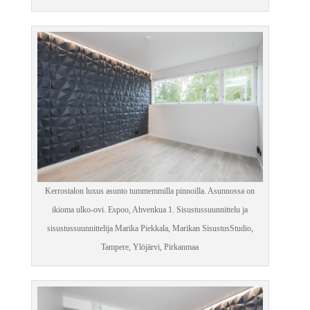
Kerrostalon luxus asunto tummemmilla pinnoilla. Asunnossa on
ikioma ulko-ovi. Espoo, Ahvenkua 1. Sisustussuunnittelu ja
sisustussuunnittelija Marika Piekkala, Marikan SisustusStudio,
Tampere, Ylöjärvi, Pirkanmaa