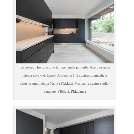
Kerrostalon luxus asunto tummemmilla pinnoilla. Asunnossa on
ikioma ulko-ovi. Espoo, Ahvenkua 1. Sisustussuunnittelu ja
sisustussuunnittelija Marika Piekkala, Marikan SisustusStudio,
Tampere, Ylöjärvi, Pirkanmaa