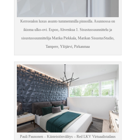
Kerrostalon luxus asunto tummemmilla pinnoilla. Asunnossa on
ikioma ulko-ovi. Espoo, Ahvenkua 1. Sisustussuunnittelu ja
sisustussuunnittelija Marika Piekkala, Marikan SisustusStudio,
Tampere, Ylöjärvi, Pirkanmaa
Pauli Paunonen – Kiinteistönvälitys – Red LKV​ Virtuaalistailaus