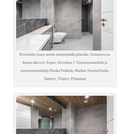
Kerrostalon luxus asunto tummemmilla pinnoilla. Asunnossa on
ikioma ulko-ovi. Espoo, Ahvenkua 1. Sisustussuunnittelu ja
sisustussuunnittelija Marika Piekkala, Marikan SisustusStudio,
Tampere, Ylöjärvi, Pirkanmaa