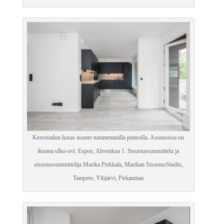
Kerrostalon luxus asunto tummemmilla pinnoilla. Asunnossa on
ikioma ulko-ovi. Espoo, Ahvenkua 1. Sisustussuunnittelu ja
sisustussuunnittelija Marika Piekkala, Marikan SisustusStudio,
Tampere, Ylöjärvi, Pirkanmaa