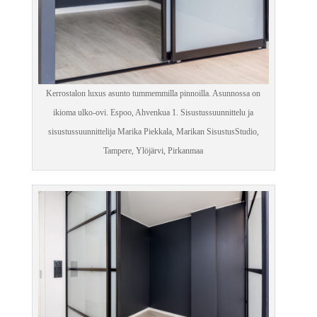
Kerrostalon luxus asunto tummemmilla pinnoilla. Asunnossa on
ikioma ulko-ovi. Espoo, Ahvenkua 1. Sisustussuunnittelu ja
sisustussuunnittelija Marika Piekkala, Marikan SisustusStudio,
Tampere, Ylöjärvi, Pirkanmaa