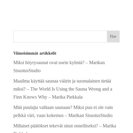
l
t
e
r
n
a
Viimeisimmät artikkelit
t
Miksi höyrysaunat ovat usein kylmiä? – Marikan
i
SisustusStudio
v
e
Maailma käyttää saunaa väärin ja suomalainen tietää
:
miksi? – The World Is Using the Sauna Wrong and a
Finn Knows Why – Marika Piekkala
Mitä puulajia valitaan saunaan? Miksi puu ei ole vain
pelkkä väri, vaan kokemus – Marikan SisustusStudio
Millaiset päätökset tekevät sinut onnelliseksi? – Marika