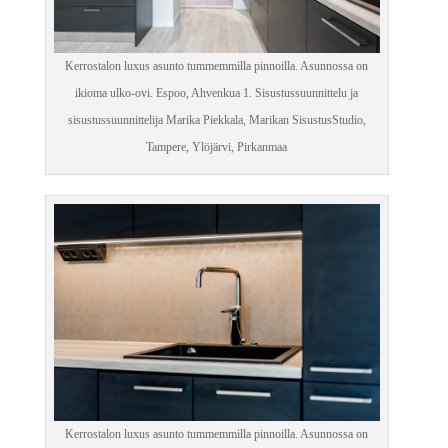
Kerrostalon luxus asunto tummemmilla pinnoilla. Asunnossa on
ikioma ulko-ovi. Espoo, Ahvenkua 1. Sisustussuunnittelu ja
sisustussuunnittelija Marika Piekkala, Marikan SisustusStudio,
Tampere, Ylöjärvi, Pirkanmaa
Kerrostalon luxus asunto tummemmilla pinnoilla. Asunnossa on