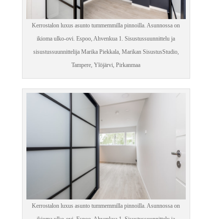
Kerrostalon luxus asunto tummemmilla pinnoilla. Asunnossa on
ikioma ulko-ovi. Espoo, Ahvenkua 1. Sisustussuunnittelu ja
sisustussuunnittelija Marika Piekkala, Marikan SisustusStudio,
Tampere, Ylöjärvi, Pirkanmaa
Kerrostalon luxus asunto tummemmilla pinnoilla. Asunnossa on
ikioma ulko-ovi. Espoo, Ahvenkua 1. Sisustussuunnittelu ja