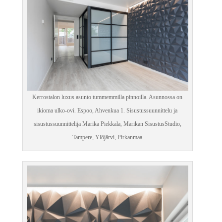
Kerrostalon luxus asunto tummemmilla pinnoilla. Asunnossa on
ikioma ulko-ovi. Espoo, Ahvenkua 1. Sisustussuunnittelu ja
sisustussuunnittelija Marika Piekkala, Marikan SisustusStudio,
Tampere, Ylöjärvi, Pirkanmaa