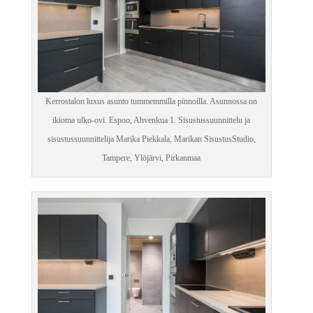
Kerrostalon luxus asunto tummemmilla pinnoilla. Asunnossa on
ikioma ulko-ovi. Espoo, Ahvenkua 1. Sisustussuunnittelu ja
sisustussuunnittelija Marika Piekkala, Marikan SisustusStudio,
Tampere, Ylöjärvi, Pirkanmaa