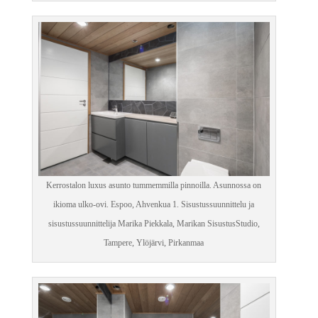
Kerrostalon luxus asunto tummemmilla pinnoilla. Asunnossa on
ikioma ulko-ovi. Espoo, Ahvenkua 1. Sisustussuunnittelu ja
sisustussuunnittelija Marika Piekkala, Marikan SisustusStudio,
Tampere, Ylöjärvi, Pirkanmaa