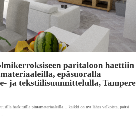
lmikerroksiseen paritaloon haettiin
materiaaleilla, epäsuoralla
e- ja tekstiilisuunnittelulla, Tampere
rkituilla pintamateriaaleilla… kaikki on nyt lähes valkoista, paitsi
..