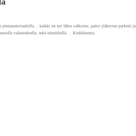
la
la pintamateriaaleilla… kaikki on nyt lähes valkoista, paitsi yläkerran parketti ja
uoralla valaistuksella, sekä tekstiileillä…. Kodikkuutta...