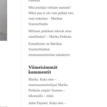
Piekkala
Mitä puulajia valitaan saunaan?
Miksi puu ei ole vain pelkkä väri,
vaan kokemus – Marikan
SisustusStudio
Millaiset päätökset tekevät sinut
onnelliseksi? – Marika Piekkala
Konsultointi on Marikan
SisustusStudion
sisustussuunnittelun taikakortti
Viimeisimmät
kommentit
Marika
:
Kuka olen –
sisustussuunnittelijasi Marika
Piekkala ympäri Suomen –
ulkomailla – etänä
Janne Pajunen
:
Kuka olen –