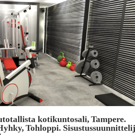
totallista kotikuntosali, Tampere.
Hyhky, Tohloppi. Sisustussuunnitteli