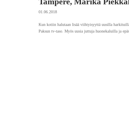
Tampere, Marika Piekka
01.06.2018
Kun kotiin halutaan lisää viihtyisyyttä uusilla harkituil
Paksun tv-taso. Myös uusia juttuja huonekaluilla ja epäs