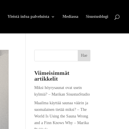
Yleistä infoa palveluista
Mediassa
Sisustusblogi
Viimeisimmät
artikkelit
Miksi höyrysaunat ovat usein
kylmiä? – Marikan SisustusStudio
Maailma käyttää saunaa väärin ja
suomalainen tietää miksi? – The
World Is Using the Sauna Wrong
and a Finn Knows Why – Marika