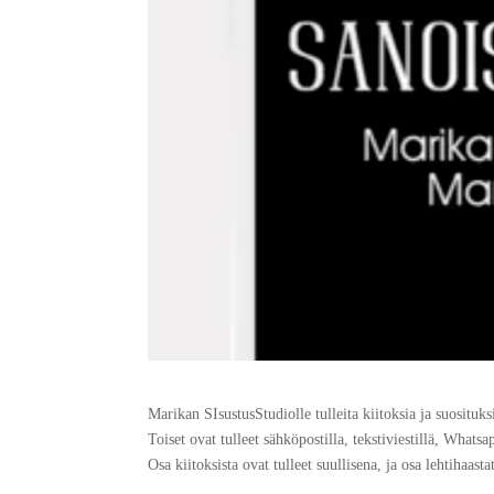
Marikan SIsustusStudiolle tulleita kiitoksia ja suosituksi
Toiset ovat tulleet sähköpostilla, tekstiviestillä, Whatsa
Osa kiitoksista ovat tulleet suullisena, ja osa lehtihaasta