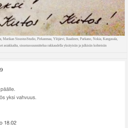
a, Marikan SisustusStudio, Pirkanmaa, Ylöjärvi, Ikaalinen, Parkano, Nokia, Kangasala,
 asiakkailta, sisustussuunnittelua rakkaudella yksityisiin ja julkisiin kohteisiin