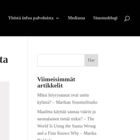
Yleistä infoa palveluista
Mediassa
Sisustusblogi
ta
Viimeisimmät
artikkelit
Miksi höyrysaunat ovat usein
kylmiä? – Marikan SisustusStudio
Maailma käyttää saunaa väärin ja
suomalainen tietää miksi? – The
World Is Using the Sauna Wrong
and a Finn Knows Why – Marika