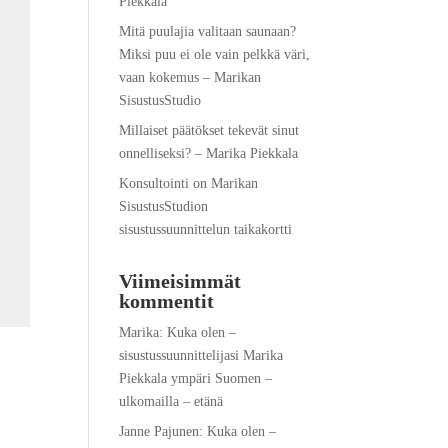
Piekkala
Mitä puulajia valitaan saunaan?
Miksi puu ei ole vain pelkkä väri,
vaan kokemus – Marikan
SisustusStudio
Millaiset päätökset tekevät sinut
onnelliseksi? – Marika Piekkala
Konsultointi on Marikan
SisustusStudion
sisustussuunnittelun taikakortti
Viimeisimmät
kommentit
Marika
:
Kuka olen –
sisustussuunnittelijasi Marika
Piekkala ympäri Suomen –
ulkomailla – etänä
Janne Pajunen
:
Kuka olen –