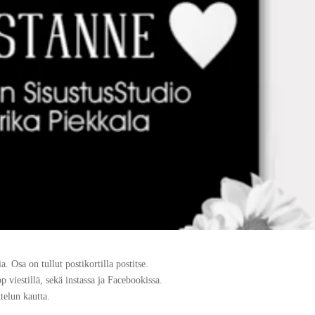
a. Osa on tullut postikortilla postitse.
pp viestillä, sekä instassa ja Facebookissa.
ttelun kautta.