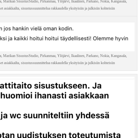
a, Marikan SisustusStudio, Pirkanmaa, Ylöjärvi, Ikaalinen, Parkano, Nokia, Kangasala,
 asiakkailta, sisustussuunnittelua rakkaudella yksityisiin ja julkisiin kohteisiin
a, Marikan SisustusStudio, Pirkanmaa, Ylöjärvi, Ikaalinen, Parkano, Nokia, Kangasala,
 asiakkailta, sisustussuunnittelua rakkaudella yksityisiin ja julkisiin kohteisiin