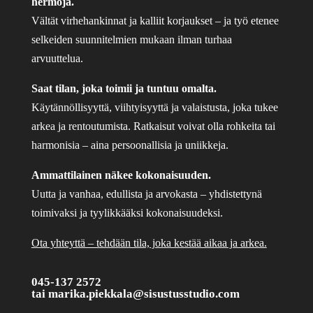
hermoja.
Vältät virhehankinnat ja kalliit korjaukset – ja työ etenee
selkeiden suunnitelmien mukaan ilman turhaa
arvuuttelua.
Saat tilan, joka toimii ja tuntuu omalta.
Käytännöllisyyttä, viihtyisyyttä ja valaistusta, joka tukee
arkea ja rentoutumista. Ratkaisut voivat olla rohkeita tai
harmonisia – aina persoonallisia ja uniikkeja.
Ammattilainen näkee kokonaisuuden.
Uutta ja vanhaa, edullista ja arvokasta – yhdistettynä
toimivaksi ja tyylikkääksi kokonaisuudeksi.
Ota yhteyttä – tehdään tila, joka kestää aikaa ja arkea.
045-137 2572
tai
marika.piekkala@sisustusstudio.com