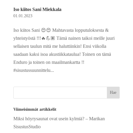
Iso kiitos Sani Miekkala
01.01.2023
Iso kiitos Sani 😍😍 Mahtavasta lopputuloksesta &
yhteistyöstä !!!🔥💪🏽 Tämä nainen taikoi meille juuri
sellaisen taulun mitä me haluttiinkin! Ensi viikolla
saadaan kaksi isoa akustiikkataulua! Toinen on tämä
Enduro ja toinen on maailmankartta !!
#sisustussuunnittelu...
Viimeisimmät artikkelit
Miksi höyrysaunat ovat usein kylmiä? – Marikan
SisustusStudio