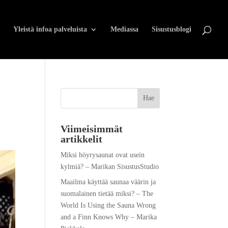
Yleistä infoa palveluista
Mediassa
Sisustusblogi
Viimeisimmät
artikkelit
Miksi höyrysaunat ovat usein
kylmiä? – Marikan SisustusStudio
Maailma käyttää saunaa väärin ja
suomalainen tietää miksi? – The
World Is Using the Sauna Wrong
and a Finn Knows Why – Marika