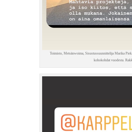
Toimisto, Metsänwoima, Sisustussuunnittelija Marika Piekka
kohokohdat vuodesta. Rakka