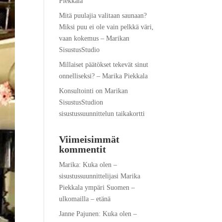
Piekkala
Mitä puulajia valitaan saunaan?
Miksi puu ei ole vain pelkkä väri,
vaan kokemus – Marikan
SisustusStudio
Millaiset päätökset tekevät sinut
onnelliseksi? – Marika Piekkala
Konsultointi on Marikan
SisustusStudion
sisustussuunnittelun taikakortti
Viimeisimmät
kommentit
Marika
:
Kuka olen –
sisustussuunnittelijasi Marika
Piekkala ympäri Suomen –
ulkomailla – etänä
Janne Pajunen
:
Kuka olen –