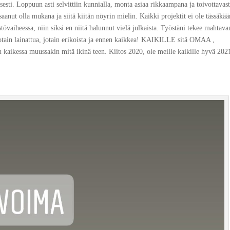
sesti. Loppuun asti selvittiin kunnialla, monta asiaa rikkaampana ja toivottavast
anut olla mukana ja siitä kiitän nöyrin mielin. Kaikki projektit ei ole tässäkää
stövaiheessa, niin siksi en niitä halunnut vielä julkaista. Työstäni tekee mahtava
a, jotain lainattua, jotain erikoista ja ennen kaikkea! KAIKILLE sitä OMAA ,
n kaikessa muussakin mitä ikinä teen. Kiitos 2020, ole meille kaikille hyvä 202