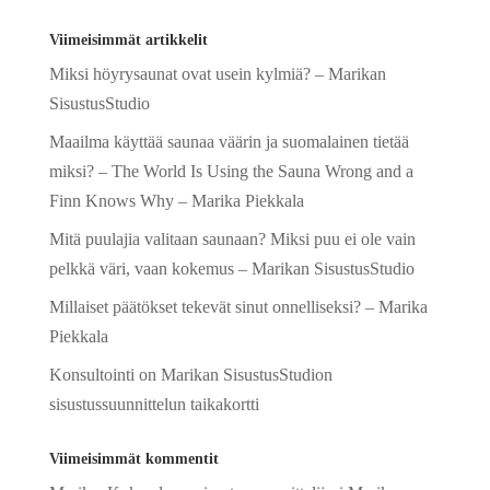
a
Viimeisimmät artikkelit
t
Miksi höyrysaunat ovat usein kylmiä? – Marikan
i
SisustusStudio
v
e
Maailma käyttää saunaa väärin ja suomalainen tietää
:
miksi? – The World Is Using the Sauna Wrong and a
Finn Knows Why – Marika Piekkala
Mitä puulajia valitaan saunaan? Miksi puu ei ole vain
pelkkä väri, vaan kokemus – Marikan SisustusStudio
Millaiset päätökset tekevät sinut onnelliseksi? – Marika
Piekkala
Konsultointi on Marikan SisustusStudion
sisustussuunnittelun taikakortti
Viimeisimmät kommentit