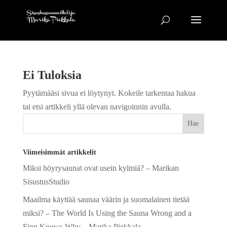
Ei Tuloksia
Pyytämääsi sivua ei löytynyt. Kokeile tarkentaa hakua
tai etsi artikkeli yllä olevan navigoinnin avulla.
Viimeisimmät artikkelit
Miksi höyrysaunat ovat usein kylmiä? – Marikan
SisustusStudio
Maailma käyttää saunaa väärin ja suomalainen tietää
miksi? – The World Is Using the Sauna Wrong and a
Finn Knows Why – Marika Piekkala