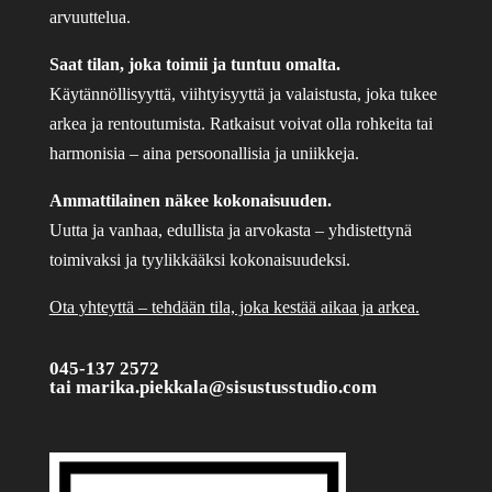
arvuuttelua.
Saat tilan, joka toimii ja tuntuu omalta.
Käytännöllisyyttä, viihtyisyyttä ja valaistusta, joka tukee
arkea ja rentoutumista. Ratkaisut voivat olla rohkeita tai
harmonisia – aina persoonallisia ja uniikkeja.
Ammattilainen näkee kokonaisuuden.
Uutta ja vanhaa, edullista ja arvokasta – yhdistettynä
toimivaksi ja tyylikkääksi kokonaisuudeksi.
Ota yhteyttä – tehdään tila, joka kestää aikaa ja arkea.
045-137 2572
tai
marika.piekkala@sisustusstudio.com