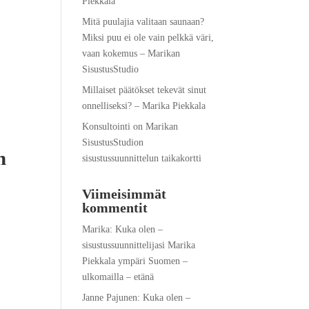
Piekkala
Mitä puulajia valitaan saunaan?
Miksi puu ei ole vain pelkkä väri,
vaan kokemus – Marikan
SisustusStudio
Millaiset päätökset tekevät sinut
onnelliseksi? – Marika Piekkala
Konsultointi on Marikan
SisustusStudion
n
sisustussuunnittelun taikakortti
Viimeisimmät
kommentit
Marika
:
Kuka olen –
sisustussuunnittelijasi Marika
Piekkala ympäri Suomen –
ulkomailla – etänä
Janne Pajunen
:
Kuka olen –