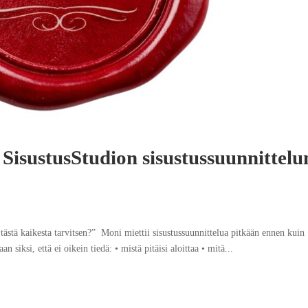
SisustusStudion sisustussuunnittelu
ä tästä kaikesta tarvitsen?” Moni miettii sisustussuunnittelua pitkään ennen kuin
an siksi, että ei oikein tiedä: • mistä pitäisi aloittaa • mitä...