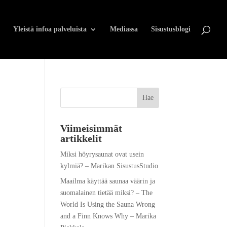
Yleistä infoa palveluista
Mediassa
Sisustusblogi
Viimeisimmät
artikkelit
Miksi höyrysaunat ovat usein
kylmiä? – Marikan SisustusStudio
Maailma käyttää saunaa väärin ja
suomalainen tietää miksi? – The
World Is Using the Sauna Wrong
and a Finn Knows Why – Marika