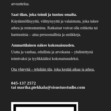
arvuuttelua.
Saat tilan, joka toimii ja tuntuu omalta.
Käytännöllisyyttä, viihtyisyyttä ja valaistusta, joka tukee
arkea ja rentoutumista. Ratkaisut voivat olla rohkeita tai
harmonisia – aina persoonallisia ja uniikkeja.
Ammattilainen näkee kokonaisuuden.
Uutta ja vanhaa, edullista ja arvokasta – yhdistettynä
toimivaksi ja tyylikkääksi kokonaisuudeksi.
Ota yhteyttä – tehdään tila, joka kestää aikaa ja arkea.
045-137 2572
tai
marika.piekkala@sisustusstudio.com