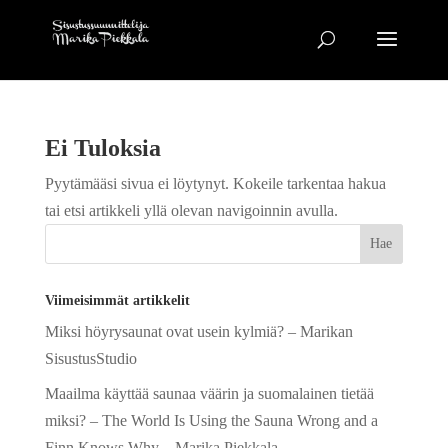
Ei Tuloksia
Pyytämääsi sivua ei löytynyt. Kokeile tarkentaa hakua
tai etsi artikkeli yllä olevan navigoinnin avulla.
Viimeisimmät artikkelit
Miksi höyrysaunat ovat usein kylmiä? – Marikan
SisustusStudio
Maailma käyttää saunaa väärin ja suomalainen tietää
miksi? – The World Is Using the Sauna Wrong and a
Finn Knows Why – Marika Piekkala