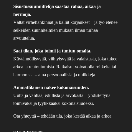
Sisustussuunnittelija säästää rahaa, aikaa ja
hermoja.
Vältät virhehankinnat ja kalliit korjaukset – ja työ etenee
selkeiden suunnitelmien mukaan ilman turhaa
arvuuttelua.
Saat tilan, joka toimii ja tuntuu omalta.
Käytännöllisyyttä, viihtyisyyttä ja valaistusta, joka tukee
arkea ja rentoutumista. Ratkaisut voivat olla rohkeita tai
harmonisia – aina persoonallisia ja uniikkeja.
Ammattilainen näkee kokonaisuuden.
Uutta ja vanhaa, edullista ja arvokasta – yhdistettynä
toimivaksi ja tyylikkääksi kokonaisuudeksi.
Ota yhteyttä – tehdään tila, joka kestää aikaa ja arkea.