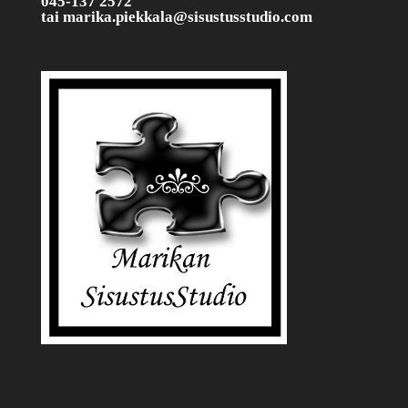
045-137 2572
tai
marika.piekkala@sisustusstudio.com