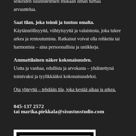
selkeiden suunnitelmien mukaan ilman turhaa
arvuuttelua.
Saat tilan, joka toimii ja tuntuu omalta.
Käytännöllisyyttä, viihtyisyyttä ja valaistusta, joka tukee
arkea ja rentoutumista. Ratkaisut voivat olla rohkeita tai
harmonisia – aina persoonallisia ja uniikkeja.
Ammattilainen näkee kokonaisuuden.
Uutta ja vanhaa, edullista ja arvokasta – yhdistettynä
toimivaksi ja tyylikkääksi kokonaisuudeksi.
Ota yhteyttä – tehdään tila, joka kestää aikaa ja arkea.
045-137 2572
tai
marika.piekkala@sisustusstudio.com