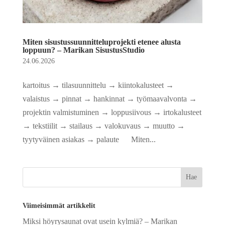
Miten sisustussuunnitteluprojekti etenee alusta
loppuun? – Marikan SisustusStudio
24.06.2026
kartoitus → tilasuunnittelu → kiintokalusteet →
valaistus → pinnat → hankinnat → työmaavalvonta →
projektin valmistuminen → loppusiivous → irtokalusteet
→ tekstiilit → stailaus → valokuvaus → muutto →
tyytyväinen asiakas → palaute Miten...
Viimeisimmät artikkelit
Miksi höyrysaunat ovat usein kylmiä? – Marikan