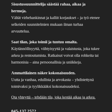
Sisustussuunnittelija säästää rahaa, aikaa ja
hermoja.
Vältät virhehankinnat ja kalliit korjaukset – ja työ etenee
selkeiden suunnitelmien mukaan ilman turhaa
arvuuttelua.
Saat tilan, joka toimii ja tuntuu omalta.
Käytännöllisyyttä, viihtyisyyttä ja valaistusta, joka tukee
arkea ja rentoutumista. Ratkaisut voivat olla rohkeita tai
harmonisia – aina persoonallisia ja uniikkeja.
Ammattilainen näkee kokonaisuuden.
Uutta ja vanhaa, edullista ja arvokasta – yhdistettynä
toimivaksi ja tyylikkääksi kokonaisuudeksi.
Ota yhteyttä – tehdään tila, joka kestää aikaa ja arkea.
045-137 2572