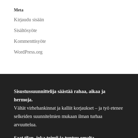
Meta
Kirjaudu sisään
Sisältösyöte
Kommenttisyöte
WordPress.org
Sisustussuunnittelija säästää rahaa, aikaa ja
hermoja.
Vältät virhehankinnat ja kalliit korjaukset – ja työ etenee
selkeiden suunnitelmien mukaan ilman turhaa
arvuuttelua.
Saat tilan, joka toimii ja tuntuu omalta.