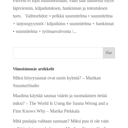
Palvelu ei lopu suunnitelmaan, vaan saat halutessa myös
läpiviennin, kilpailutuksen, hankinnan ja toteutuksen
tuen. Vaihtoehdot: • pelkkä suunnitelma • suunnitelma
+ tarjouspyynnöt / kilpailutus • suunnitelma + hankinnat
• suunnitelma + työmaavalvonta /...
Viimeisimmät artikkelit
Miksi höyrysaunat ovat usein kylmiä? – Marikan
SisustusStudio
Maailma käyttää saunaa väärin ja suomalainen tietää
miksi? – The World Is Using the Sauna Wrong and a
Finn Knows Why – Marika Piekkala
Mitä puulajia valitaan saunaan? Miksi puu ei ole vain