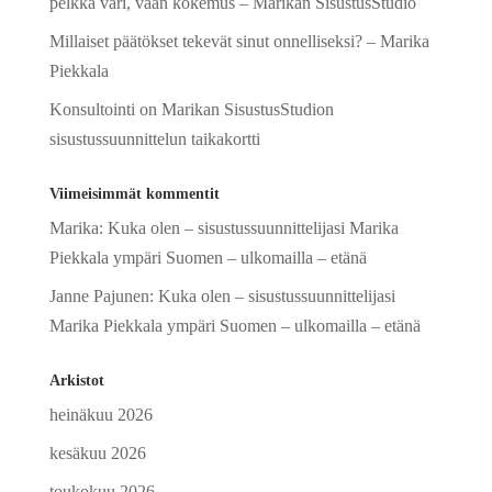
pelkkä väri, vaan kokemus – Marikan SisustusStudio
Millaiset päätökset tekevät sinut onnelliseksi? – Marika
Piekkala
Konsultointi on Marikan SisustusStudion
sisustussuunnittelun taikakortti
Viimeisimmät kommentit
Marika
:
Kuka olen – sisustussuunnittelijasi Marika
Piekkala ympäri Suomen – ulkomailla – etänä
Janne Pajunen
:
Kuka olen – sisustussuunnittelijasi
Marika Piekkala ympäri Suomen – ulkomailla – etänä
Arkistot
heinäkuu 2026
kesäkuu 2026
toukokuu 2026