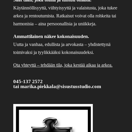
Käytännöllisyyttä, viihtyisyyttä ja valaistusta, joka tukee
arkea ja rentoutumista. Ratkaisut voivat olla rohkeita tai
harmonisia – aina persoonallisia ja uniikkeja.
Ammattilainen näkee kokonaisuuden.
Uutta ja vanhaa, edullista ja arvokasta – yhdistettynä
toimivaksi ja tyylikkääksi kokonaisuudeksi.
Ota yhteyttä – tehdään tila, joka kestää aikaa ja arkea.
045-137 2572
tai
marika.piekkala@sisustusstudio.com