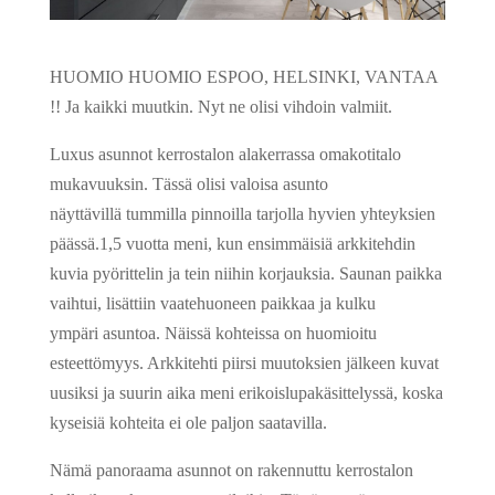
HUOMIO HUOMIO ESPOO, HELSINKI, VANTAA
!! Ja kaikki muutkin. Nyt ne olisi vihdoin valmiit.
Luxus asunnot kerrostalon alakerrassa omakotitalo
mukavuuksin. Tässä olisi valoisa asunto
näyttävillä tummilla pinnoilla tarjolla hyvien yhteyksien
päässä.1,5 vuotta meni, kun ensimmäisiä arkkitehdin
kuvia pyörittelin ja tein niihin korjauksia. Saunan paikka
vaihtui, lisättiin vaatehuoneen paikkaa ja kulku
ympäri asuntoa. Näissä kohteissa on huomioitu
esteettömyys. Arkkitehti piirsi muutoksien jälkeen kuvat
uusiksi ja suurin aika meni erikoislupakäsittelyssä, koska
kyseisiä kohteita ei ole paljon saatavilla.
Nämä panoraama asunnot on rakennuttu kerrostalon