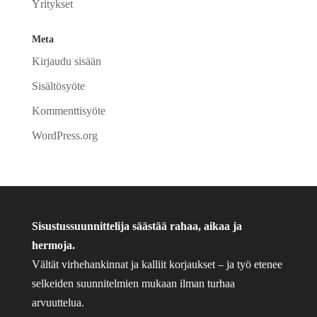
Yritykset
Meta
Kirjaudu sisään
Sisältösyöte
Kommenttisyöte
WordPress.org
Sisustussuunnittelija säästää rahaa, aikaa ja
hermoja.
Vältät virhehankinnat ja kalliit korjaukset – ja työ etenee
selkeiden suunnitelmien mukaan ilman turhaa
arvuuttelua.