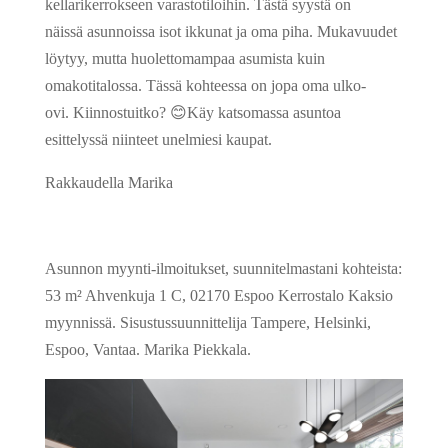
kellarikerrokseen varastotiloihin. Tästä syystä on
näissä asunnoissa isot ikkunat ja oma piha. Mukavuudet
löytyy, mutta huolettomampaa asumista kuin
omakotitalossa. Tässä kohteessa on jopa oma ulko-
ovi. Kiinnostuitko? 😊Käy katsomassa asuntoa
esittelyssä niinteet unelmiesi kaupat.
Rakkaudella Marika
Asunnon myynti-ilmoitukset, suunnitelmastani kohteista:
53 m² Ahvenkuja 1 C, 02170 Espoo Kerrostalo Kaksio
myynnissä. Sisustussuunnittelija Tampere, Helsinki,
Espoo, Vantaa. Marika Piekkala.