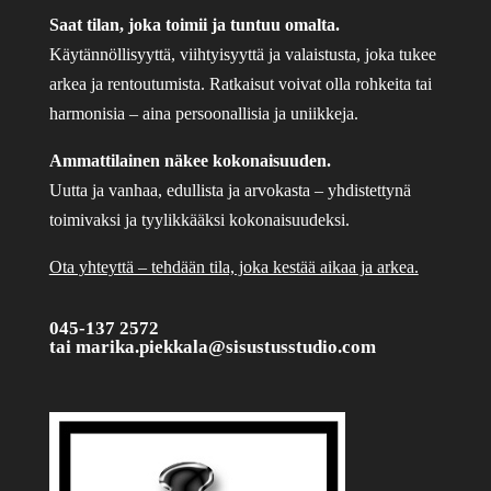
Saat tilan, joka toimii ja tuntuu omalta.
Käytännöllisyyttä, viihtyisyyttä ja valaistusta, joka tukee
arkea ja rentoutumista. Ratkaisut voivat olla rohkeita tai
harmonisia – aina persoonallisia ja uniikkeja.
Ammattilainen näkee kokonaisuuden.
Uutta ja vanhaa, edullista ja arvokasta – yhdistettynä
toimivaksi ja tyylikkääksi kokonaisuudeksi.
Ota yhteyttä – tehdään tila, joka kestää aikaa ja arkea.
045-137 2572
tai
marika.piekkala@sisustusstudio.com