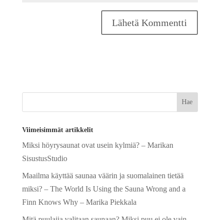
A
l
t
e
r
n
a
Viimeisimmät artikkelit
t
Miksi höyrysaunat ovat usein kylmiä? – Marikan
i
SisustusStudio
v
e
Maailma käyttää saunaa väärin ja suomalainen tietää
:
miksi? – The World Is Using the Sauna Wrong and a
Finn Knows Why – Marika Piekkala
Mitä puulajia valitaan saunaan? Miksi puu ei ole vain