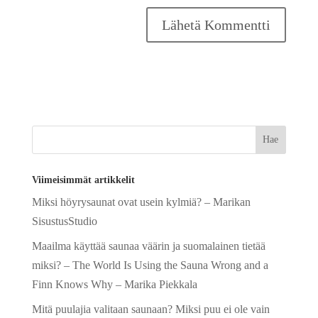
A
l
t
e
r
n
a
Viimeisimmät artikkelit
t
Miksi höyrysaunat ovat usein kylmiä? – Marikan
i
SisustusStudio
v
e
Maailma käyttää saunaa väärin ja suomalainen tietää
:
miksi? – The World Is Using the Sauna Wrong and a
Finn Knows Why – Marika Piekkala
Mitä puulajia valitaan saunaan? Miksi puu ei ole vain