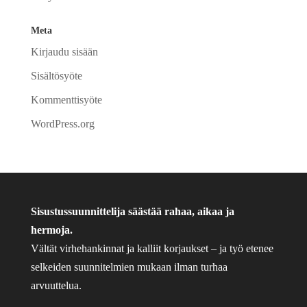
Meta
Kirjaudu sisään
Sisältösyöte
Kommenttisyöte
WordPress.org
Sisustussuunnittelija säästää rahaa, aikaa ja
hermoja.
Vältät virhehankinnat ja kalliit korjaukset – ja työ etenee
selkeiden suunnitelmien mukaan ilman turhaa
arvuuttelua.