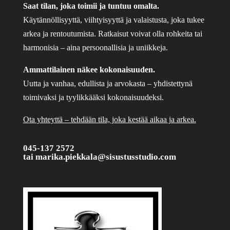
Saat tilan, joka toimii ja tuntuu omalta.
Käytännöllisyyttä, viihtyisyyttä ja valaistusta, joka tukee
arkea ja rentoutumista. Ratkaisut voivat olla rohkeita tai
harmonisia – aina persoonallisia ja uniikkeja.
Ammattilainen näkee kokonaisuuden.
Uutta ja vanhaa, edullista ja arvokasta – yhdistettynä
toimivaksi ja tyylikkääksi kokonaisuudeksi.
Ota yhteyttä – tehdään tila, joka kestää aikaa ja arkea.
045-137 2572
tai
marika.piekkala@sisustusstudio.com