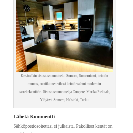
Kesämökin sisustussuunnittelu: Somero, Somerniemi, keittiön
muutos, rustiikkinen vihreä keittiö vaihtui moderniin
saarekekeittiöön. Sisustussuunnittelija Tampere, Marika Piekkala,
Ylöjärvi, Somero, Helsinki, Turku
Lähetä Kommentti
Sähköpostiosoitettasi ei julkaista.
Pakolliset kentät on