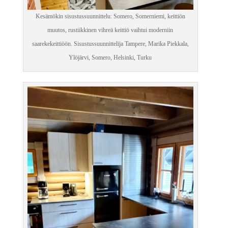
Kesämökin sisustussuunnittelu: Somero, Somerniemi, keittiön
muutos, rustiikkinen vihreä keittiö vaihtui moderniin
saarekekeittiöön. Sisustussuunnittelija Tampere, Marika Piekkala,
Ylöjärvi, Somero, Helsinki, Turku