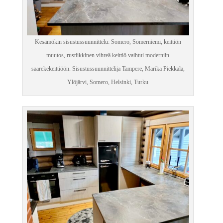
Kesämökin sisustussuunnittelu: Somero, Somerniemi, keittiön
muutos, rustiikkinen vihreä keittiö vaihtui moderniin
saarekekeittiöön. Sisustussuunnittelija Tampere, Marika Piekkala,
Ylöjärvi, Somero, Helsinki, Turku