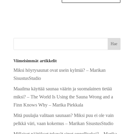
A
l
t
e
r
n
a
Viimeisimmät artikkelit
t
Miksi höyrysaunat ovat usein kylmiä? – Marikan
i
SisustusStudio
v
e
Maailma käyttää saunaa väärin ja suomalainen tietää
:
miksi? – The World Is Using the Sauna Wrong and a
Finn Knows Why – Marika Piekkala
Mitä puulajia valitaan saunaan? Miksi puu ei ole vain
pelkkä väri, vaan kokemus – Marikan SisustusStudio
Millaiset päätökset tekevät sinut onnelliseksi? – Marika