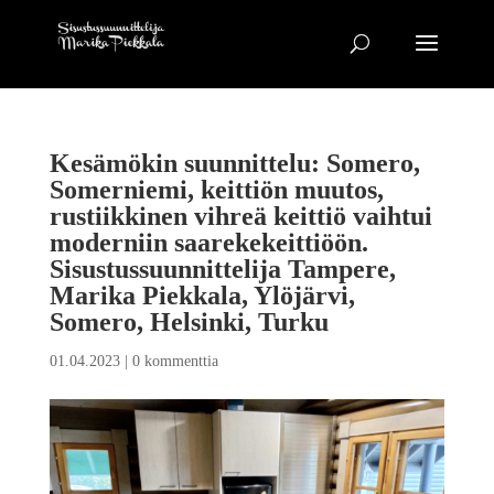
Kesämökin suunnittelu: Somero,
Somerniemi, keittiön muutos,
rustiikkinen vihreä keittiö vaihtui
moderniin saarekekeittiöön.
Sisustussuunnittelija Tampere,
Marika Piekkala, Ylöjärvi,
Somero, Helsinki, Turku
01.04.2023
|
0 kommenttia