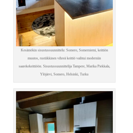
Kesämökin sisustussuunnittelu: Somero, Somerniemi, keittiön
muutos, rustiikkinen vihreä keittiö vaihtui moderniin
saarekekeittiöön. Sisustussuunnittelija Tampere, Marika Piekkala,
Ylöjärvi, Somero, Helsinki, Turku