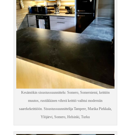
Kesämökin sisustussuunnittelu: Somero, Somerniemi, keittiön
muutos, rustiikkinen vihreä keittiö vaihtui moderniin
saarekekeittiöön. Sisustussuunnittelija Tampere, Marika Piekkala,
Ylöjärvi, Somero, Helsinki, Turku