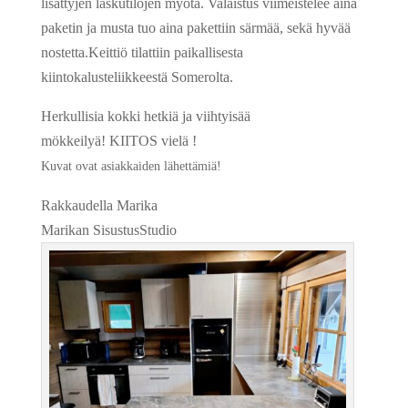
lisättyjen laskutilojen myötä. Valaistus viimeistelee aina
paketin ja musta tuo aina pakettiin särmää, sekä hyvää
nostetta.Keittiö tilattiin paikallisesta
kiintokalusteliikkeestä Somerolta.
Herkullisia kokki hetkiä ja viihtyisää
mökkeilyä! KIITOS vielä !
Kuvat ovat asiakkaiden lähettämiä!
Rakkaudella Marika
Marikan SisustusStudio