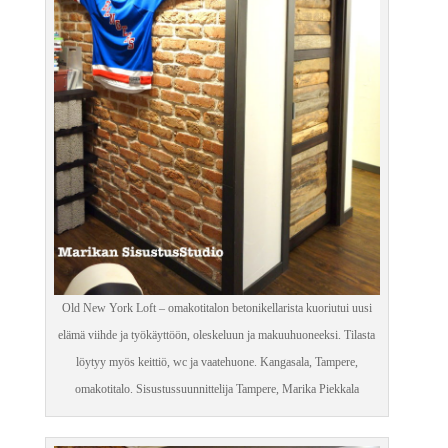
Old New York Loft – omakotitalon betonikellarista kuoriutui uusi
elämä viihde ja työkäyttöön, oleskeluun ja makuuhuoneeksi. Tilasta
löytyy myös keittiö, wc ja vaatehuone. Kangasala, Tampere,
omakotitalo. Sisustussuunnittelija Tampere, Marika Piekkala