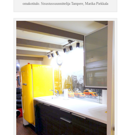
omakotitalo. Sisustussuunnittelija Tampere, Marika Piekkala