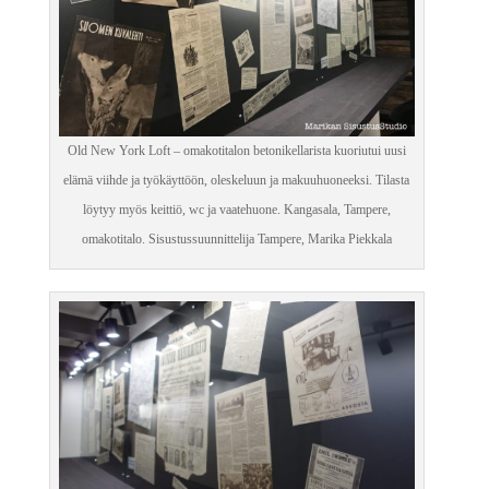
Old New York Loft – omakotitalon betonikellarista kuoriutui uusi
elämä viihde ja työkäyttöön, oleskeluun ja makuuhuoneeksi. Tilasta
löytyy myös keittiö, wc ja vaatehuone. Kangasala, Tampere,
omakotitalo. Sisustussuunnittelija Tampere, Marika Piekkala