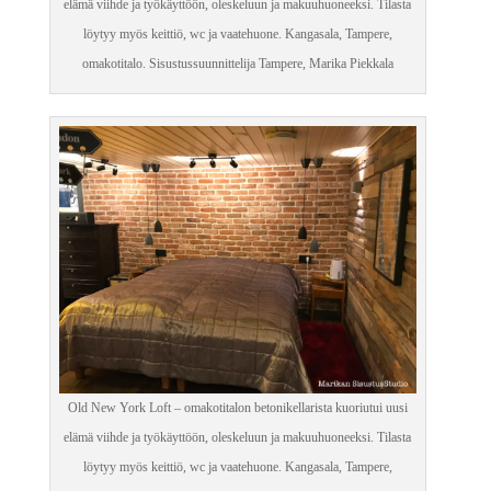
elämä viihde ja työkäyttöön, oleskeluun ja makuuhuoneeksi. Tilasta
löytyy myös keittiö, wc ja vaatehuone. Kangasala, Tampere,
omakotitalo. Sisustussuunnittelija Tampere, Marika Piekkala
Old New York Loft – omakotitalon betonikellarista kuoriutui uusi
elämä viihde ja työkäyttöön, oleskeluun ja makuuhuoneeksi. Tilasta
löytyy myös keittiö, wc ja vaatehuone. Kangasala, Tampere,