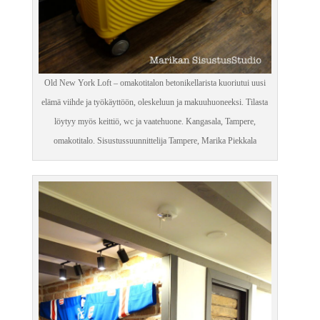
Old New York Loft – omakotitalon betonikellarista kuoriutui uusi
elämä viihde ja työkäyttöön, oleskeluun ja makuuhuoneeksi. Tilasta
löytyy myös keittiö, wc ja vaatehuone. Kangasala, Tampere,
omakotitalo. Sisustussuunnittelija Tampere, Marika Piekkala