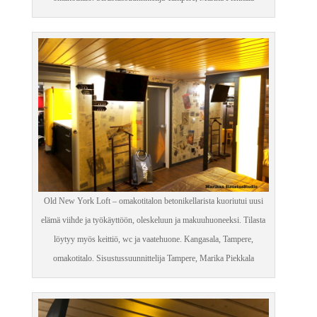
Old New York Loft – omakotitalon betonikellarista kuoriutui uusi
elämä viihde ja työkäyttöön, oleskeluun ja makuuhuoneeksi. Tilasta
löytyy myös keittiö, wc ja vaatehuone. Kangasala, Tampere,
omakotitalo. Sisustussuunnittelija Tampere, Marika Piekkala