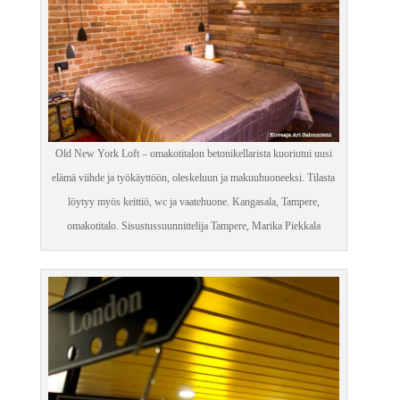
Old New York Loft – omakotitalon betonikellarista kuoriutui uusi
elämä viihde ja työkäyttöön, oleskeluun ja makuuhuoneeksi. Tilasta
löytyy myös keittiö, wc ja vaatehuone. Kangasala, Tampere,
omakotitalo. Sisustussuunnittelija Tampere, Marika Piekkala