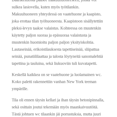
sulkea lasiovella, kuten myös työtilankin.
Makuuhuoneen yhteydessä on vaatehuone ja kaapisto,
joka erottaa tilan työhuoneesta. Kaapistoon sisällytettiin
pleksi-levyn taakse valaistus. Kohteessa on muutenkin
käytetty paljon suoraa ja epäsuoraa valaistusta ja
muutenkin huomioitu paljon paljon yksityiskohtia.
Lautaseinää, erikoistilauksesta tapettiseinää, sliipattua
seinää, punatiililaattaa ja talosta löytyneitä sanomalehtiä
tapettina ja tauluina, sekä liukuoviin tuli kuvatapetti.
Keskellä kaikkea on se vaatehuone ja luolamainen wc.
Koko paletti rakennettiin vanhan New York teeman
ympärille.
Tila oli ennen täysin kellari ja ihan täysin betonipinnalla,
sekä osittain joutui tekemään myös maankaivuutöitä.
Tästä johtuen wc tilaankin jäi porrastuksia, mutta juuri