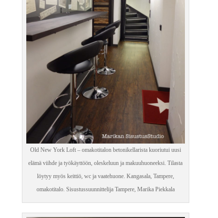
Old New York Loft – omakotitalon betonikellarista kuoriutui uusi
elämä viihde ja työkäyttöön, oleskeluun ja makuuhuoneeksi. Tilasta
löytyy myös keittiö, wc ja vaatehuone. Kangasala, Tampere,
omakotitalo. Sisustussuunnittelija Tampere, Marika Piekkala