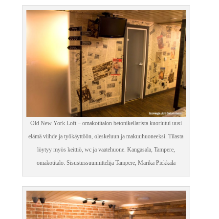
Old New York Loft – omakotitalon betonikellarista kuoriutui uusi
elämä viihde ja työkäyttöön, oleskeluun ja makuuhuoneeksi. Tilasta
löytyy myös keittiö, wc ja vaatehuone. Kangasala, Tampere,
omakotitalo. Sisustussuunnittelija Tampere, Marika Piekkala