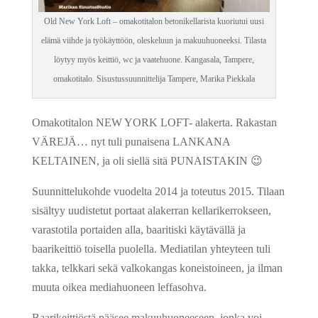
Old New York Loft – omakotitalon betonikellarista kuoriutui uusi
elämä viihde ja työkäyttöön, oleskeluun ja makuuhuoneeksi. Tilasta
löytyy myös keittiö, wc ja vaatehuone. Kangasala, Tampere,
omakotitalo. Sisustussuunnittelija Tampere, Marika Piekkala
Omakotitalon NEW YORK LOFT- alakerta. Rakastan
VÄREJÄ… nyt tuli punaisena LANKANA
KELTAINEN, ja oli siellä sitä PUNAISTAKIN 😉
Suunnittelukohde vuodelta 2014 ja toteutus 2015. Tilaan
sisältyy uudistetut portaat alakerran kellarikerrokseen,
varastotila portaiden alla, baaritiski käytävällä ja
baarikeittiö toisella puolella. Mediatilan yhteyteen tuli
takka, telkkari sekä valkokangas koneistoineen, ja ilman
muuta oikea mediahuoneen leffasohva.
Baarikeittiöstä pääsee makuuhuoneeseen, jonka voi