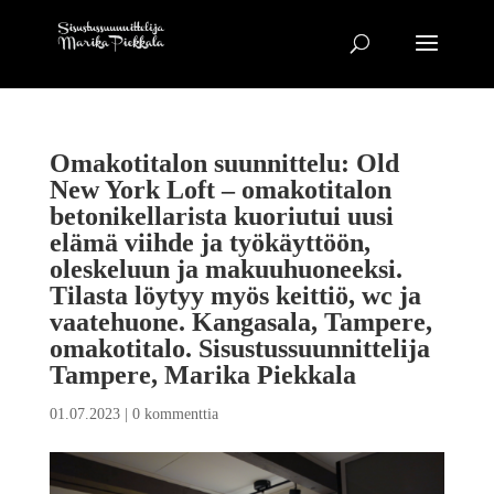
Omakotitalon suunnittelu: Old
New York Loft – omakotitalon
betonikellarista kuoriutui uusi
elämä viihde ja työkäyttöön,
oleskeluun ja makuuhuoneeksi.
Tilasta löytyy myös keittiö, wc ja
vaatehuone. Kangasala, Tampere,
omakotitalo. Sisustussuunnittelija
Tampere, Marika Piekkala
01.07.2023
|
0 kommenttia