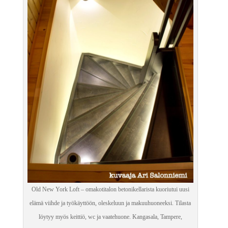
Old New York Loft – omakotitalon betonikellarista kuoriutui uusi
elämä viihde ja työkäyttöön, oleskeluun ja makuuhuoneeksi. Tilasta
löytyy myös keittiö, wc ja vaatehuone. Kangasala, Tampere,