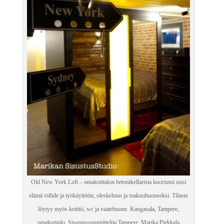
Old New York Loft – omakotitalon betonikellarista kuoriutui uusi
elämä viihde ja työkäyttöön, oleskeluun ja makuuhuoneeksi. Tilasta
löytyy myös keittiö, wc ja vaatehuone. Kangasala, Tampere,
omakotitalo. Sisustussuunnittelija Tampere, Marika Piekkala