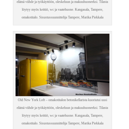
elämä viihde ja työkäyttöön, oleskeluun ja makuuhuoneeksi. Tilasta
löytyy myös keittiö, wc ja vaatehuone. Kangasala, Tampere,
omakotitalo. Sisustussuunnittelija Tampere, Marika Piekkala
Old New York Loft – omakotitalon betonikellarista kuoriutui uusi
elämä viihde ja työkäyttöön, oleskeluun ja makuuhuoneeksi. Tilasta
löytyy myös keittiö, wc ja vaatehuone. Kangasala, Tampere,
omakotitalo. Sisustussuunnittelija Tampere, Marika Piekkala