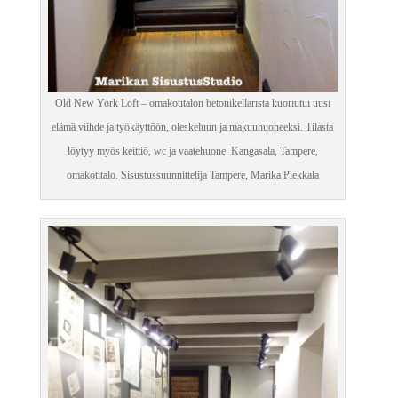
Old New York Loft – omakotitalon betonikellarista kuoriutui uusi
elämä viihde ja työkäyttöön, oleskeluun ja makuuhuoneeksi. Tilasta
löytyy myös keittiö, wc ja vaatehuone. Kangasala, Tampere,
omakotitalo. Sisustussuunnittelija Tampere, Marika Piekkala