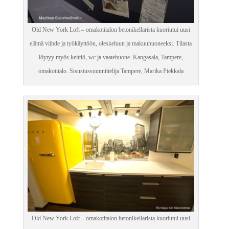
Old New York Loft – omakotitalon betonikellarista kuoriutui uusi
elämä viihde ja työkäyttöön, oleskeluun ja makuuhuoneeksi. Tilasta
löytyy myös keittiö, wc ja vaatehuone. Kangasala, Tampere,
omakotitalo. Sisustussuunnittelija Tampere, Marika Piekkala
Old New York Loft – omakotitalon betonikellarista kuoriutui uusi