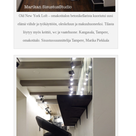
Old New York Loft – omakotitalon betonikellarista kuoriutui uusi
elämä viihde ja työkäyttöön, oleskeluun ja makuuhuoneeksi. Tilasta
löytyy myös keittiö, wc ja vaatehuone. Kangasala, Tampere,
omakotitalo. Sisustussuunnittelija Tampere, Marika Piekkala