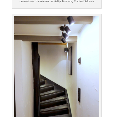
omakotitalo. Sisustussuunnittelija Tampere, Marika Piekkala