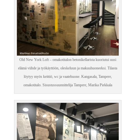
Old New York Loft – omakotitalon betonikellarista kuoriutui uusi
elämä viihde ja työkäyttöön, oleskeluun ja makuuhuoneeksi. Tilasta
löytyy myös keittiö, wc ja vaatehuone. Kangasala, Tampere,
omakotitalo. Sisustussuunnittelija Tampere, Marika Piekkala