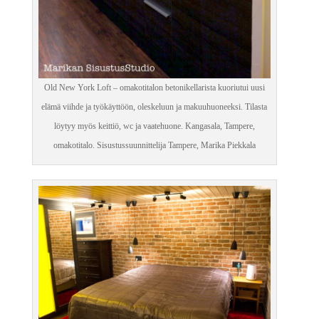
Old New York Loft – omakotitalon betonikellarista kuoriutui uusi
elämä viihde ja työkäyttöön, oleskeluun ja makuuhuoneeksi. Tilasta
löytyy myös keittiö, wc ja vaatehuone. Kangasala, Tampere,
omakotitalo. Sisustussuunnittelija Tampere, Marika Piekkala