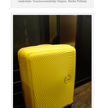
omakotitalo. Sisustussuunnittelija Tampere, Marika Piekkala