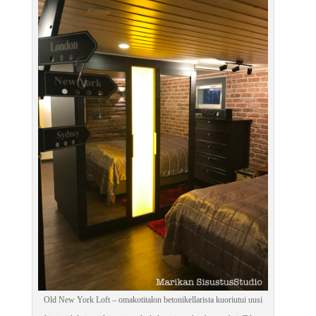
Old New York Loft – omakotitalon betonikellarista kuoriutui uusi