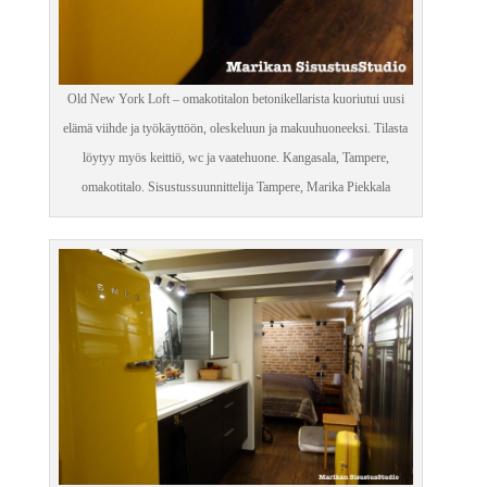
Old New York Loft – omakotitalon betonikellarista kuoriutui uusi
elämä viihde ja työkäyttöön, oleskeluun ja makuuhuoneeksi. Tilasta
löytyy myös keittiö, wc ja vaatehuone. Kangasala, Tampere,
omakotitalo. Sisustussuunnittelija Tampere, Marika Piekkala