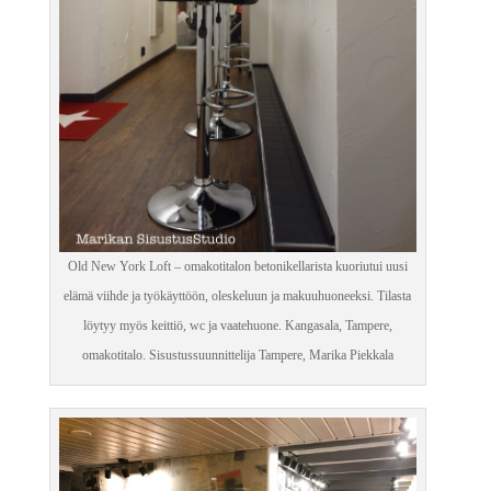
Old New York Loft – omakotitalon betonikellarista kuoriutui uusi
elämä viihde ja työkäyttöön, oleskeluun ja makuuhuoneeksi. Tilasta
löytyy myös keittiö, wc ja vaatehuone. Kangasala, Tampere,
omakotitalo. Sisustussuunnittelija Tampere, Marika Piekkala