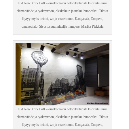
Old New York Loft – omakotitalon betonikellarista kuoriutui uusi
elämä viihde ja työkäyttöön, oleskeluun ja makuuhuoneeksi. Tilasta
löytyy myös keittiö, wc ja vaatehuone. Kangasala, Tampere,
omakotitalo. Sisustussuunnittelija Tampere, Marika Piekkala
Old New York Loft – omakotitalon betonikellarista kuoriutui uusi
elämä viihde ja työkäyttöön, oleskeluun ja makuuhuoneeksi. Tilasta
löytyy myös keittiö, wc ja vaatehuone. Kangasala, Tampere,