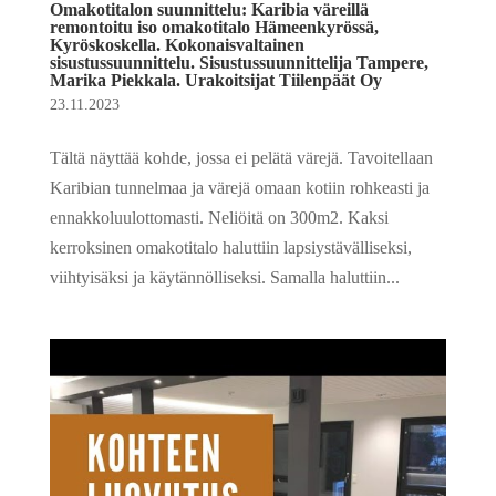
Omakotitalon suunnittelu: Karibia väreillä
remontoitu iso omakotitalo Hämeenkyrössä,
Kyröskoskella. Kokonaisvaltainen
sisustussuunnittelu. Sisustussuunnittelija Tampere,
Marika Piekkala. Urakoitsijat Tiilenpäät Oy
23.11.2023
Tältä näyttää kohde, jossa ei pelätä värejä. Tavoitellaan
Karibian tunnelmaa ja värejä omaan kotiin rohkeasti ja
ennakkoluulottomasti. Neliöitä on 300m2. Kaksi
kerroksinen omakotitalo haluttiin lapsiystävälliseksi,
viihtyisäksi ja käytännölliseksi. Samalla haluttiin...