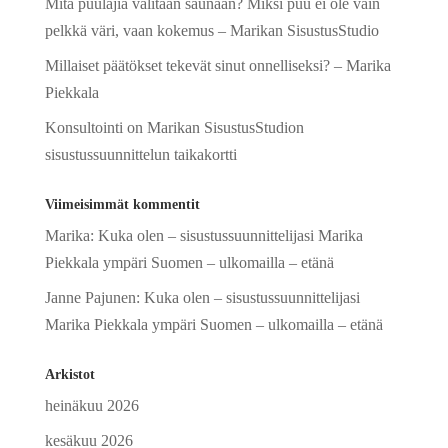
Mitä puulajia valitaan saunaan? Miksi puu ei ole vain
pelkkä väri, vaan kokemus – Marikan SisustusStudio
Millaiset päätökset tekevät sinut onnelliseksi? – Marika
Piekkala
Konsultointi on Marikan SisustusStudion
sisustussuunnittelun taikakortti
Viimeisimmät kommentit
Marika
:
Kuka olen – sisustussuunnittelijasi Marika
Piekkala ympäri Suomen – ulkomailla – etänä
Janne Pajunen
:
Kuka olen – sisustussuunnittelijasi
Marika Piekkala ympäri Suomen – ulkomailla – etänä
Arkistot
heinäkuu 2026
kesäkuu 2026