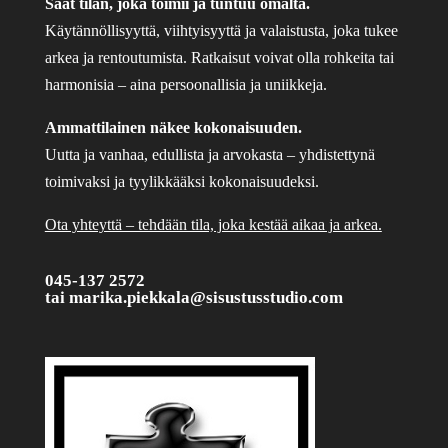
Saat tilan, joka toimii ja tuntuu omalta.
Käytännöllisyyttä, viihtyisyyttä ja valaistusta, joka tukee
arkea ja rentoutumista. Ratkaisut voivat olla rohkeita tai
harmonisia – aina persoonallisia ja uniikkeja.
Ammattilainen näkee kokonaisuuden.
Uutta ja vanhaa, edullista ja arvokasta – yhdistettynä
toimivaksi ja tyylikkääksi kokonaisuudeksi.
Ota yhteyttä – tehdään tila, joka kestää aikaa ja arkea.
045-137 2572
tai
marika.piekkala@sisustusstudio.com