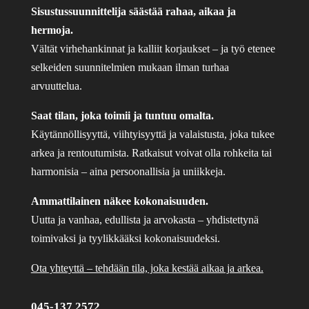
Sisustussuunnittelija säästää rahaa, aikaa ja
hermoja.
Vältät virhehankinnat ja kalliit korjaukset – ja työ etenee
selkeiden suunnitelmien mukaan ilman turhaa
arvuuttelua.
Saat tilan, joka toimii ja tuntuu omalta.
Käytännöllisyyttä, viihtyisyyttä ja valaistusta, joka tukee
arkea ja rentoutumista. Ratkaisut voivat olla rohkeita tai
harmonisia – aina persoonallisia ja uniikkeja.
Ammattilainen näkee kokonaisuuden.
Uutta ja vanhaa, edullista ja arvokasta – yhdistettynä
toimivaksi ja tyylikkääksi kokonaisuudeksi.
Ota yhteyttä – tehdään tila, joka kestää aikaa ja arkea.
045-137 2572