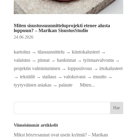
Miten sisustussuunnitteluprojekti etenee alusta
loppuun? – Marikan SisustusStudio
24.06.2026
kartoitus → tilasuunnittelu → kiintokalusteet →
valaistus → pinnat → hankinnat → työmaavalvonta →
projektin valmistuminen → loppusiivous → irtokalusteet
→ tekstiilit → stailaus → valokuvaus → muutto →
tyytyväinen asiakas → palaute Miten...
Viimeisimmät artikkelit
Miksi höyrysaunat ovat usein kylmiä? – Marikan