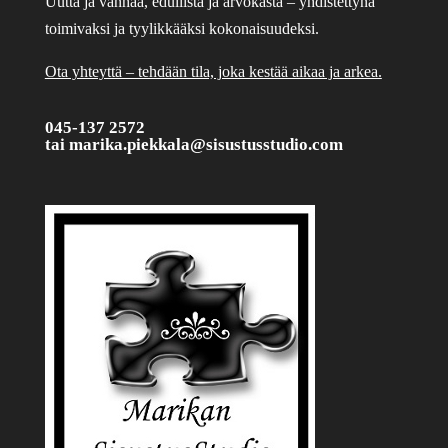
Uutta ja vanhaa, edullista ja arvokasta – yhdistettynä
toimivaksi ja tyylikkääksi kokonaisuudeksi.
Ota yhteyttä – tehdään tila, joka kestää aikaa ja arkea.
045-137 2572
tai
marika.piekkala@sisustusstudio.com