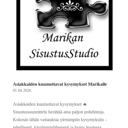
Asiakkaiden kuumottavat kysymykset Marikalle
01.04.2026
Asiakkaiden kuumottavat kysymykset 🔥
Sisustussuunnittelu herättää aina paljon pohdintoja.
Kokosin tähän vastauksia yleisimpiin kysymyksiin –
rehellisesti, käytännönläheisesti ja hymy huulessa.