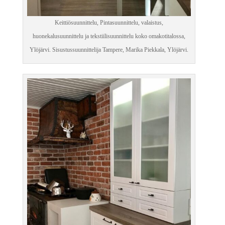
Keittiösuunnittelu, Pintasuunnittelu, valaistus,
huonekalusuunnittelu ja tekstiilisuunnittelu koko omakotitalossa,
Ylöjärvi. Sisustussuunnittelija Tampere, Marika Piekkala, Ylöjärvi.