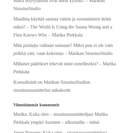
Miksi höyrysaunat ovat usein kylmiä? – Marikan
i
SisustusStudio
v
e
Maailma käyttää saunaa väärin ja suomalainen tietää
:
miksi? – The World Is Using the Sauna Wrong and a
Finn Knows Why – Marika Piekkala
Mitä puulajia valitaan saunaan? Miksi puu ei ole vain
pelkkä väri, vaan kokemus – Marikan SisustusStudio
Millaiset päätökset tekevät sinut onnelliseksi? – Marika
Piekkala
Konsultointi on Marikan SisustusStudion
sisustussuunnittelun taikakortti
Viimeisimmät kommentit
Marika
:
Kuka olen – sisustussuunnittelijasi Marika
Piekkala ympäri Suomen – ulkomailla – etänä
Janne Pajunen
:
Kuka olen – sisustussuunnittelijasi