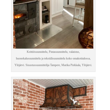
Keittiösuunnittelu, Pintasuunnittelu, valaistus,
huonekalusuunnittelu ja tekstiilisuunnittelu koko omakotitalossa,
Ylöjärvi. Sisustussuunnittelija Tampere, Marika Piekkala, Ylöjärvi.