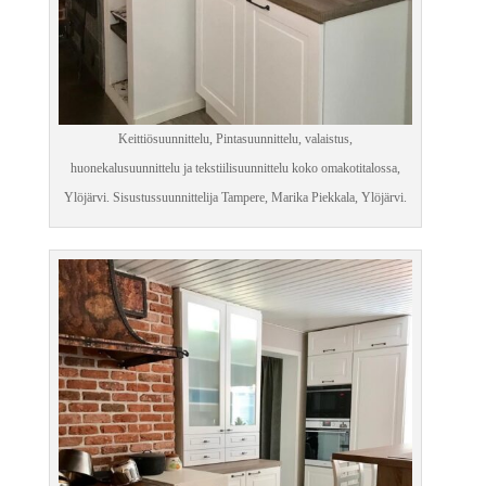
Keittiösuunnittelu, Pintasuunnittelu, valaistus,
huonekalusuunnittelu ja tekstiilisuunnittelu koko omakotitalossa,
Ylöjärvi. Sisustussuunnittelija Tampere, Marika Piekkala, Ylöjärvi.