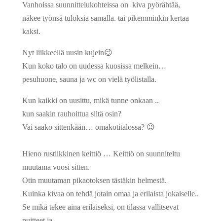
Vanhoissa suunnittelukohteissa on kiva pyörähtää,
näkee työnsä tuloksia samalla. tai pikemminkin kertaa
kaksi.
Nyt liikkeellä uusin kujein
😉
Kun koko talo on uudessa kuosissa melkein…
pesuhuone, sauna ja wc on vielä työlistalla.
Kun kaikki on uusittu, mikä tunne onkaan ..
kun saakin rauhoittua siltä osin?
Vai saako sittenkään… omakotitalossa?
😉
Hieno rustiikkinen keittiö … Keittiö on suunniteltu
muutama vuosi sitten.
Otin muutaman pikaotoksen tästäkin helmestä.
Kuinka kivaa on tehdä jotain omaa ja erilaista jokaiselle..
Se mikä tekee aina erilaiseksi, on tilassa vallitsevat
puitteet ja