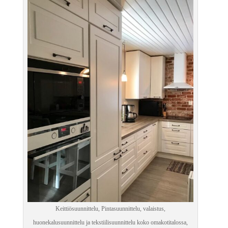
Keittiösuunnittelu, Pintasuunnittelu, valaistus,
huonekalusuunnittelu ja tekstiilisuunnittelu koko omakotitalossa,