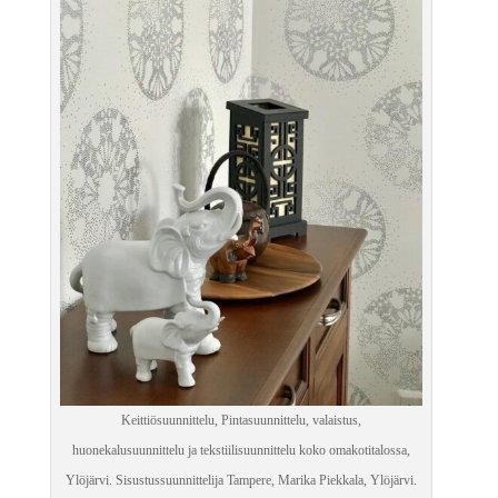
Keittiösuunnittelu, Pintasuunnittelu, valaistus,
huonekalusuunnittelu ja tekstiilisuunnittelu koko omakotitalossa,
Ylöjärvi. Sisustussuunnittelija Tampere, Marika Piekkala, Ylöjärvi.