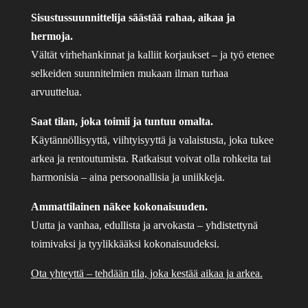
Sisustussuunnittelija säästää rahaa, aikaa ja
hermoja.
Vältät virhehankinnat ja kalliit korjaukset – ja työ etenee
selkeiden suunnitelmien mukaan ilman turhaa
arvuuttelua.
Saat tilan, joka toimii ja tuntuu omalta.
Käytännöllisyyttä, viihtyisyyttä ja valaistusta, joka tukee
arkea ja rentoutumista. Ratkaisut voivat olla rohkeita tai
harmonisia – aina persoonallisia ja uniikkeja.
Ammattilainen näkee kokonaisuuden.
Uutta ja vanhaa, edullista ja arvokasta – yhdistettynä
toimivaksi ja tyylikkääksi kokonaisuudeksi.
Ota yhteyttä – tehdään tila, joka kestää aikaa ja arkea.