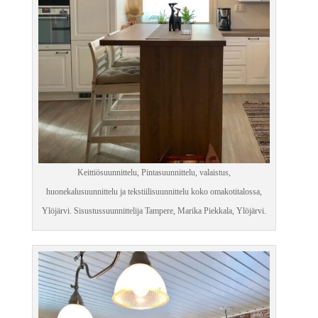
Keittiösuunnittelu, Pintasuunnittelu, valaistus,
huonekalusuunnittelu ja tekstiilisuunnittelu koko omakotitalossa,
Ylöjärvi. Sisustussuunnittelija Tampere, Marika Piekkala, Ylöjärvi.