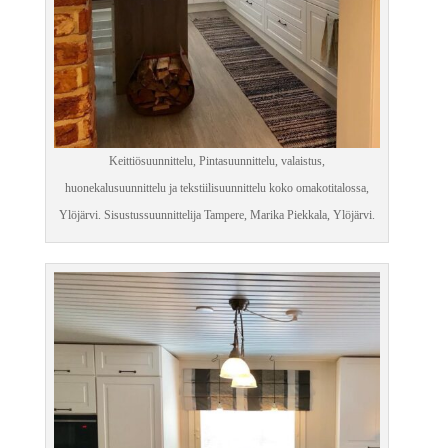
Keittiösuunnittelu, Pintasuunnittelu, valaistus,
huonekalusuunnittelu ja tekstiilisuunnittelu koko omakotitalossa,
Ylöjärvi. Sisustussuunnittelija Tampere, Marika Piekkala, Ylöjärvi.