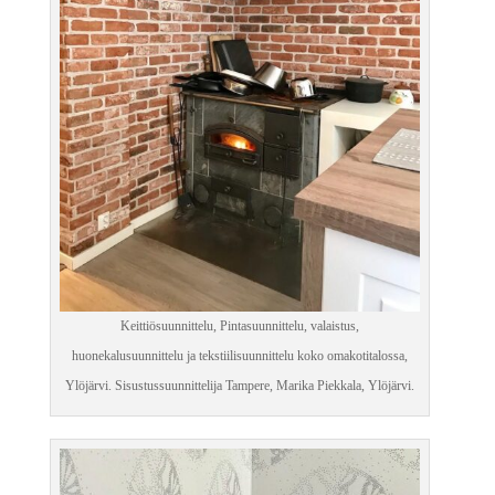
Keittiösuunnittelu, Pintasuunnittelu, valaistus,
huonekalusuunnittelu ja tekstiilisuunnittelu koko omakotitalossa,
Ylöjärvi. Sisustussuunnittelija Tampere, Marika Piekkala, Ylöjärvi.