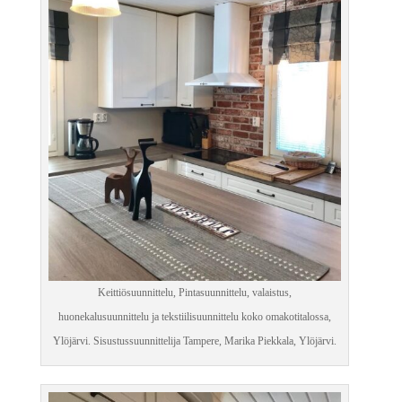
Keittiösuunnittelu, Pintasuunnittelu, valaistus,
huonekalusuunnittelu ja tekstiilisuunnittelu koko omakotitalossa,
Ylöjärvi. Sisustussuunnittelija Tampere, Marika Piekkala, Ylöjärvi.