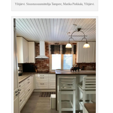
Ylöjärvi. Sisustussuunnittelija Tampere, Marika Piekkala, Ylöjärvi.