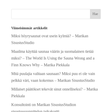
e
r
n
a
Viimeisimmät artikkelit
t
Miksi höyrysaunat ovat usein kylmiä? – Marikan
i
SisustusStudio
v
e
Maailma käyttää saunaa väärin ja suomalainen tietää
:
miksi? – The World Is Using the Sauna Wrong and a
Finn Knows Why – Marika Piekkala
Mitä puulajia valitaan saunaan? Miksi puu ei ole vain
pelkkä väri, vaan kokemus – Marikan SisustusStudio
Millaiset päätökset tekevät sinut onnelliseksi? – Marika
Piekkala
Konsultointi on Marikan SisustusStudion
sisustussuunnittelun taikakortti