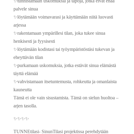
✨tunnistamaan uskomuksia ja tapoja, jotka eivät enää
palvele sinua
✨löytämään voimavarasi ja käyttämään niitä luovasti
arjessa
✨rakentamaan ympärillesi tilan, joka tukee sinua
henkisesti ja fyysisesti
✨löytämään kodistasi tai työympäristöstäsi tukevan ja
eheyttävän tilan
✨purkamaan uskomuksia, jotka estävät sinua elämästä
täyttä elämää
✨vahvistamaan itsetuntemusta, rohkeutta ja omanlaista
kauneutta
Tämä ei ole vain sisustamista. Tämä on sielun huoltoa –
arjen tasolla.
✨✨✨✨
TUNNEtilasi- SinunTilasi projektissa perehdytään