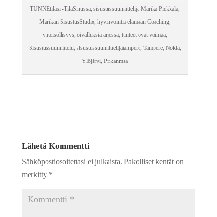
TUNNEtilasi -TilaSinussa, sisustussuunnittelija Marika Piekkala,
Marikan SisustusStudio, hyvinvointia elämään Coaching,
yhteisöllisyys, oivalluksia arjessa, tunteet ovat voimaa,
Sisustussuunnittelu, sisustussuunnittelijatampere, Tampere, Nokia,
Ylöjärvi, Pirkanmaa
Lähetä Kommentti
Sähköpostiosoitettasi ei julkaista.
Pakolliset kentät on
merkitty
*