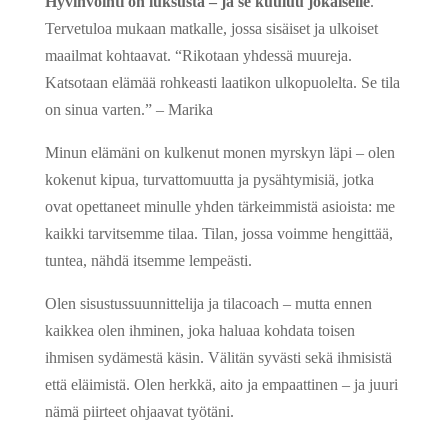
Hyvinvointi on luksusta – ja se kuuluu jokaiselle
.
Tervetuloa mukaan matkalle, jossa sisäiset ja ulkoiset
maailmat kohtaavat. “Rikotaan yhdessä muureja.
Katsotaan elämää rohkeasti laatikon ulkopuolelta. Se tila
on sinua varten.” – Marika
Minun elämäni on kulkenut monen myrskyn läpi – olen
kokenut kipua, turvattomuutta ja pysähtymisiä, jotka
ovat opettaneet minulle yhden tärkeimmistä asioista: me
kaikki tarvitsemme tilaa. Tilan, jossa voimme hengittää,
tuntea, nähdä itsemme lempeästi.
Olen sisustussuunnittelija ja tilacoach – mutta ennen
kaikkea olen ihminen, joka haluaa kohdata toisen
ihmisen sydämestä käsin. Välitän syvästi sekä ihmisistä
että eläimistä. Olen herkkä, aito ja empaattinen – ja juuri
nämä piirteet ohjaavat työtäni.