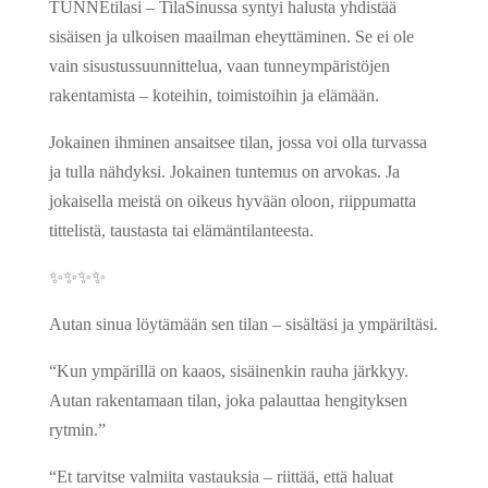
TUNNEtilasi – TilaSinussa syntyi halusta yhdistää
sisäisen ja ulkoisen maailman eheyttäminen. Se ei ole
vain sisustussuunnittelua, vaan tunneympäristöjen
rakentamista – koteihin, toimistoihin ja elämään.
Jokainen ihminen ansaitsee tilan, jossa voi olla turvassa
ja tulla nähdyksi. Jokainen tuntemus on arvokas. Ja
jokaisella meistä on oikeus hyvään oloon, riippumatta
tittelistä, taustasta tai elämäntilanteesta.
✨✨✨✨
Autan sinua löytämään sen tilan – sisältäsi ja ympäriltäsi.
“Kun ympärillä on kaaos, sisäinenkin rauha järkkyy.
Autan rakentamaan tilan, joka palauttaa hengityksen
rytmin.”
“Et tarvitse valmiita vastauksia – riittää, että haluat