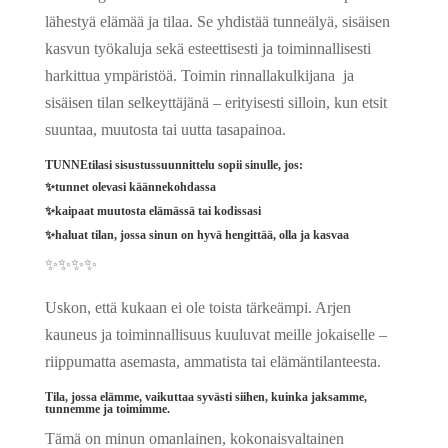
lähestyä elämää ja tilaa. Se yhdistää tunneälyä, sisäisen
kasvun työkaluja sekä esteettisesti ja toiminnallisesti
harkittua ympäristöä. Toimin rinnallakulkijana ja
sisäisen tilan selkeyttäjänä – erityisesti silloin, kun etsit
suuntaa, muutosta tai uutta tasapainoa.
TUNNEtilasi sisustussuunnittelu sopii sinulle, jos:
✨tunnet olevasi käännekohdassa
✨kaipaat muutosta elämässä tai kodissasi
✨haluat tilan, jossa sinun on hyvä hengittää, olla ja kasvaa
✨✨✨✨
Uskon, että kukaan ei ole toista tärkeämpi. Arjen
kauneus ja toiminnallisuus kuuluvat meille jokaiselle –
riippumatta asemasta, ammatista tai elämäntilanteesta.
Tila, jossa elämme, vaikuttaa syvästi siihen, kuinka jaksamme,
tunnemme ja toimimme.
Tämä on minun omanlainen, kokonaisvaltainen