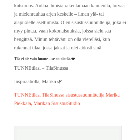
kutsumus: Auttaa ihmisiä rakentamaan kauneutta, turvaa
ja mielenrauhaa arjen keskelle – ilman ylä- tai
alapuolelle asettumista. Olen sisustussuunnittelija, joka ei
myy pintaa, vaan kokonaisuuksia, joissa sielu saa
hengittää. Minun tehtäväni on olla vierelläsi, kun
rakennat tilaa, jossa jaksat ja olet aidosti sinä.
Tila ei ole vain huone – se on olotila.❤️
TUNNEtilasi – TilaSinussa
Inspiraatiolla, Marika 🌿
TUNNEtilasi TilaSinussa sisustussuunnittelija Marika
Piekkala, Marikan SisustusStudio