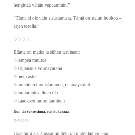
hengittää vähän vapaammin.”
”Tämä ei ole vain sisustamista. Tämä on sielun huoltoa –
arjen tasolla.”
✨✨✨✨
Elämä on matka ja siihen tarvitaan:
✨lempeä muutos
✨Hiljaisuus voimavarana
✨pieni askel
✨tunteiden tunnistaminen, ei analysointi
✨luottamuksellinen tila
✨kaaoksen rauhoittaminen
Kun tila tukee sinua, voit kukoistaa.
✨✨✨✨
Coaching-sisustussuunnittelu on uudenlainen tapa