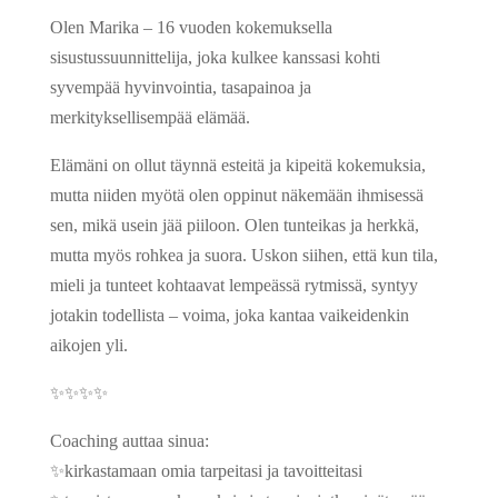
Olen Marika – 16 vuoden kokemuksella
sisustussuunnittelija, joka kulkee kanssasi kohti
syvempää hyvinvointia, tasapainoa ja
merkityksellisempää elämää.
Elämäni on ollut täynnä esteitä ja kipeitä kokemuksia,
mutta niiden myötä olen oppinut näkemään ihmisessä
sen, mikä usein jää piiloon. Olen tunteikas ja herkkä,
mutta myös rohkea ja suora. Uskon siihen, että kun tila,
mieli ja tunteet kohtaavat lempeässä rytmissä, syntyy
jotakin todellista – voima, joka kantaa vaikeidenkin
aikojen yli.
✨✨✨✨
Coaching auttaa sinua:
✨kirkastamaan omia tarpeitasi ja tavoitteitasi